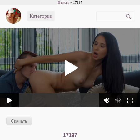
В киску
» 17197
Категории
17197